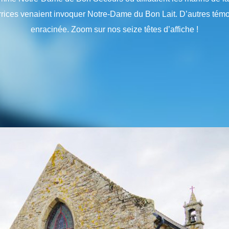
rices venaient invoquer Notre-Dame du Bon Lait. D’autres témo
enracinée. Zoom sur nos seize têtes d’affiche !