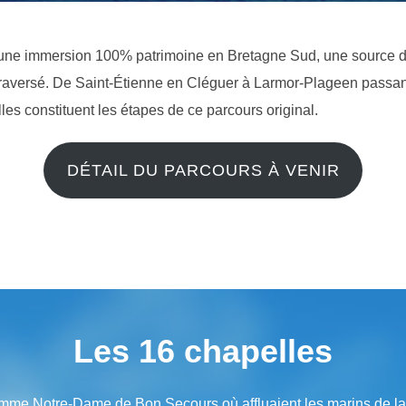
ir une immersion 100% patrimoine en Bretagne Sud, une source d’i
re traversé. De Saint-Étienne en Cléguer à Larmor-Plageen passan
s constituent les étapes de ce parcours original.
DÉTAIL DU PARCOURS À VENIR
Les 16 chapelles
omme Notre-Dame de Bon Secours où affluaient les marins de la 