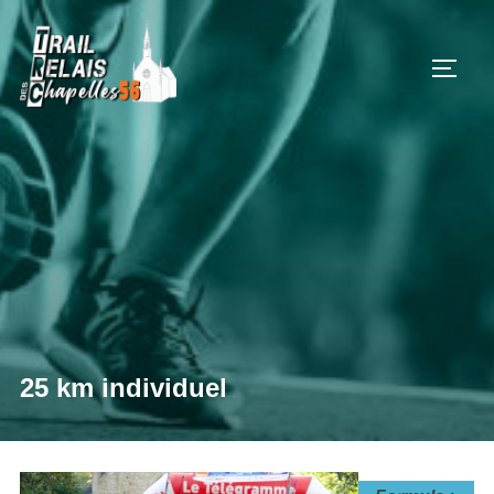
Aller
au
PERM
contenu
25 km individuel