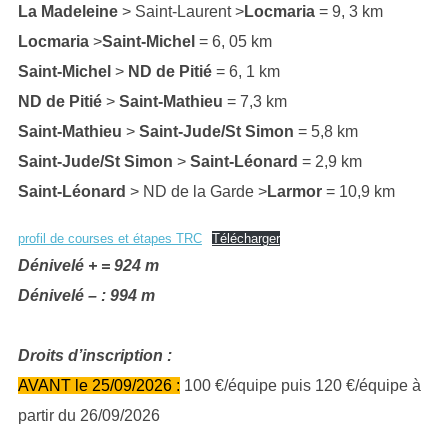
La Madeleine
> Saint-Laurent >
Locmaria
= 9, 3 km
Locmaria
>
Saint-Michel
= 6, 05 km
Saint-Michel
>
ND de Pitié
= 6, 1 km
ND de Pitié
>
Saint-Mathieu
= 7,3 km
Saint-Mathieu
>
Saint-Jude/St Simon
= 5,8 km
Saint-Jude/St Simon
>
Saint-Léonard
= 2,9 km
Saint-Léonard
> ND de la Garde >
Larmor
= 10,9 km
profil de courses et étapes TRC
Télécharger
Dénivelé + = 924 m
Dénivelé – : 994 m
Droits d’inscription :
AVANT le 25/09/2026 :
100 €/équipe puis 120 €/équipe à
partir du 26/09/2026