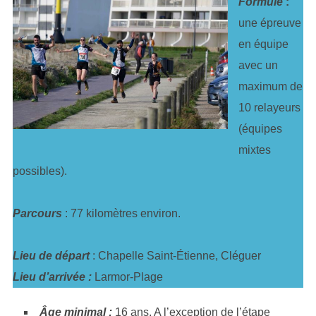
Formule
:
une épreuve
en équipe
avec un
maximum de
10 relayeurs
(équipes
mixtes
possibles).
Parcours
: 77 kilomètres environ.
Lieu de départ
: Chapelle Saint-Étienne, Cléguer
Lieu d’arrivée :
Larmor-Plage
Âge minimal :
16 ans. A l’exception de l’étape