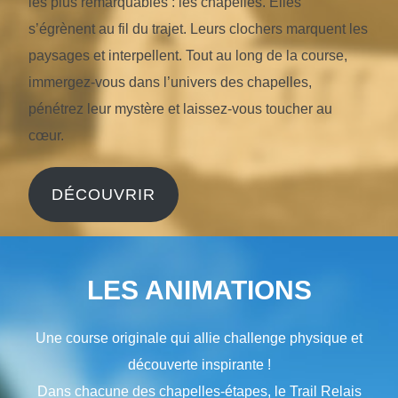
les plus remarquables : les chapelles. Elles
s’égrènent au fil du trajet. Leurs clochers marquent les
paysages et interpellent. Tout au long de la course,
immergez-vous dans l’univers des chapelles,
pénétrez leur mystère et laissez-vous toucher au
cœur.
DÉCOUVRIR
LES ANIMATIONS
Une course originale qui allie challenge physique et
découverte inspirante !
Dans chacune des chapelles-étapes, le Trail Relais